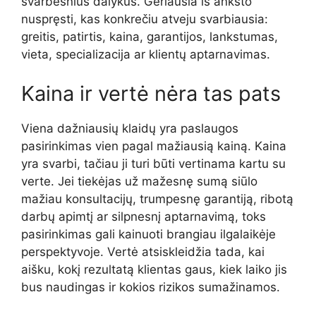
svarbesnius dalykus. Geriausia iš anksto
nuspręsti, kas konkrečiu atveju svarbiausia:
greitis, patirtis, kaina, garantijos, lankstumas,
vieta, specializacija ar klientų aptarnavimas.
Kaina ir vertė nėra tas pats
Viena dažniausių klaidų yra paslaugos
pasirinkimas vien pagal mažiausią kainą. Kaina
yra svarbi, tačiau ji turi būti vertinama kartu su
verte. Jei tiekėjas už mažesnę sumą siūlo
mažiau konsultacijų, trumpesnę garantiją, ribotą
darbų apimtį ar silpnesnį aptarnavimą, toks
pasirinkimas gali kainuoti brangiau ilgalaikėje
perspektyvoje. Vertė atsiskleidžia tada, kai
aišku, kokį rezultatą klientas gaus, kiek laiko jis
bus naudingas ir kokios rizikos sumažinamos.