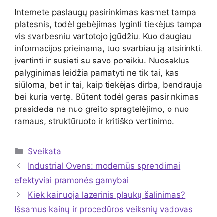
Internete paslaugų pasirinkimas kasmet tampa
platesnis, todėl gebėjimas lyginti tiekėjus tampa
vis svarbesniu vartotojo įgūdžiu. Kuo daugiau
informacijos prieinama, tuo svarbiau ją atsirinkti,
įvertinti ir susieti su savo poreikiu. Nuoseklus
palyginimas leidžia pamatyti ne tik tai, kas
siūloma, bet ir tai, kaip tiekėjas dirba, bendrauja
bei kuria vertę. Būtent todėl geras pasirinkimas
prasideda ne nuo greito spragtelėjimo, o nuo
ramaus, struktūruoto ir kritiško vertinimo.
Kategorijos
Sveikata
Industrial Ovens: modernūs sprendimai
efektyviai pramonės gamybai
Kiek kainuoja lazerinis plaukų šalinimas?
Išsamus kainų ir procedūros veiksnių vadovas