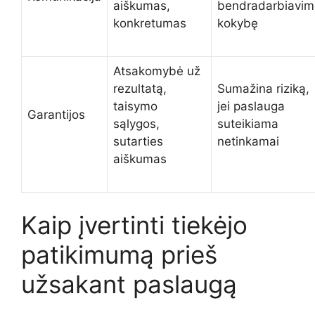
aiškumas,
bendradarbiavim
konkretumas
kokybę
Atsakomybė už
rezultatą,
Sumažina riziką,
taisymo
jei paslauga
Garantijos
sąlygos,
suteikiama
sutarties
netinkamai
aiškumas
Kaip įvertinti tiekėjo
patikimumą prieš
užsakant paslaugą