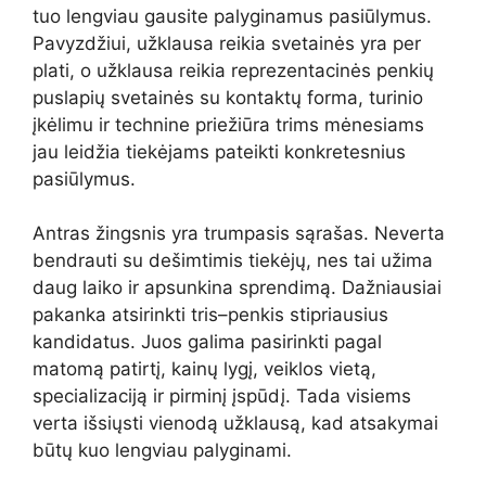
tuo lengviau gausite palyginamus pasiūlymus.
Pavyzdžiui, užklausa reikia svetainės yra per
plati, o užklausa reikia reprezentacinės penkių
puslapių svetainės su kontaktų forma, turinio
įkėlimu ir technine priežiūra trims mėnesiams
jau leidžia tiekėjams pateikti konkretesnius
pasiūlymus.
Antras žingsnis yra trumpasis sąrašas. Neverta
bendrauti su dešimtimis tiekėjų, nes tai užima
daug laiko ir apsunkina sprendimą. Dažniausiai
pakanka atsirinkti tris–penkis stipriausius
kandidatus. Juos galima pasirinkti pagal
matomą patirtį, kainų lygį, veiklos vietą,
specializaciją ir pirminį įspūdį. Tada visiems
verta išsiųsti vienodą užklausą, kad atsakymai
būtų kuo lengviau palyginami.