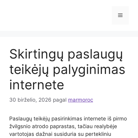
Pereiti
prie
Meniu
turinio
Skirtingų paslaugų
teikėjų palyginimas
internete
30 birželio, 2026
pagal
marmoroc
Paslaugų teikėjų pasirinkimas internete iš pirmo
žvilgsnio atrodo paprastas, tačiau realybėje
vartotojas dažnai susiduria su pertekliniu