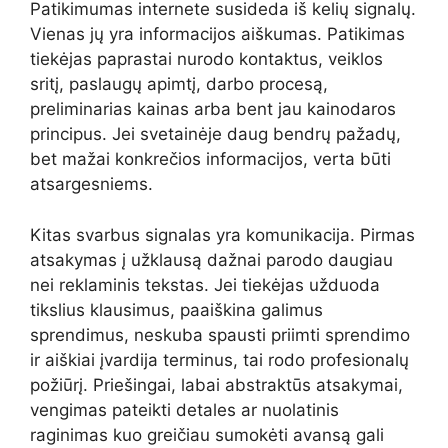
Patikimumas internete susideda iš kelių signalų.
Vienas jų yra informacijos aiškumas. Patikimas
tiekėjas paprastai nurodo kontaktus, veiklos
sritį, paslaugų apimtį, darbo procesą,
preliminarias kainas arba bent jau kainodaros
principus. Jei svetainėje daug bendrų pažadų,
bet mažai konkrečios informacijos, verta būti
atsargesniems.
Kitas svarbus signalas yra komunikacija. Pirmas
atsakymas į užklausą dažnai parodo daugiau
nei reklaminis tekstas. Jei tiekėjas užduoda
tikslius klausimus, paaiškina galimus
sprendimus, neskuba spausti priimti sprendimo
ir aiškiai įvardija terminus, tai rodo profesionalų
požiūrį. Priešingai, labai abstraktūs atsakymai,
vengimas pateikti detales ar nuolatinis
raginimas kuo greičiau sumokėti avansą gali