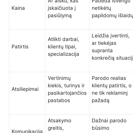
Ar aišku, kas
Padeda išvengti
Kaina
įskaičiuota į
netikėtų
pasiūlymą
papildomų išlaid
Leidžia įvertinti,
Atlikti darbai,
ar tiekėjas
Patirtis
klientų tipai,
supranta
specializacija
konkrečią situaci
Vertinimų
Parodo realias
kiekis, turinys ir
klientų patirtis, o
Atsiliepimai
pasikartojančios
ne tik reklaminį
pastabos
pažadą
Atsakymo
Dažnai parodo
greitis,
būsimo
Komunikacija