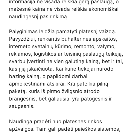
informacija ne visada reiškia gerą paslaugą, o
mažesnė kaina ne visada reiškia ekonomiškai
naudingesnį pasirinkimą.
Palyginimas leidžia pamatyti platesnį vaizdą.
Pavyzdžiui, renkantis buhalterinės apskaitos,
interneto svetainių kūrimo, remonto, valymo,
reklamos, logistikos ar teisinių paslaugų teikėją,
svarbu įvertinti ne vien galutinę kainą, bet ir tai,
kas į ją įskaičiuota. Kai kurie tiekėjai nurodo
bazinę kainą, o papildomi darbai
apmokestinami atskirai. Kiti pateikia pilną
paketą, kuris iš pirmo žvilgsnio atrodo
brangesnis, bet galiausiai yra patogesnis ir
saugesnis.
Naudinga pradėti nuo platesnės rinkos
apžvalgos. Tam gali padėti paieškos sistemos,