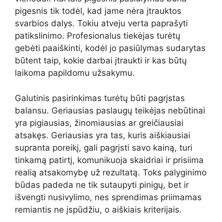
pigesnis tik todėl, kad jame nėra įtrauktos
svarbios dalys. Tokiu atveju verta paprašyti
patikslinimo. Profesionalus tiekėjas turėtų
gebėti paaiškinti, kodėl jo pasiūlymas sudarytas
būtent taip, kokie darbai įtraukti ir kas būtų
laikoma papildomu užsakymu.
Galutinis pasirinkimas turėtų būti pagrįstas
balansu. Geriausias paslaugų teikėjas nebūtinai
yra pigiausias, žinomiausias ar greičiausiai
atsakęs. Geriausias yra tas, kuris aiškiausiai
supranta poreikį, gali pagrįsti savo kainą, turi
tinkamą patirtį, komunikuoja skaidriai ir prisiima
realią atsakomybę už rezultatą. Toks palyginimo
būdas padeda ne tik sutaupyti pinigų, bet ir
išvengti nusivylimo, nes sprendimas priimamas
remiantis ne įspūdžiu, o aiškiais kriterijais.