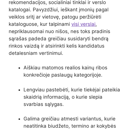
rekomendacijos, socialiniai tinklai ir verslo
katalogai. Pavyzdžiui, ieškant įmonių pagal
veiklos sritį ar vietovę, patogu peržiūrėti
kataloguose, kur talpinami
visi verslai
,
nepriklausomai nuo nišos, nes toks pradinis
sąrašas padeda greičiau susidaryti bendrą
rinkos vaizdą ir atsirinkti kelis kandidatus
detalesniam vertinimui.
Aiškiau matomos realios kainų ribos
konkrečioje paslaugų kategorijoje.
Lengviau pastebėti, kurie tiekėjai pateikia
skaidrią informaciją, o kurie slepia
svarbias sąlygas.
Galima greičiau atmesti variantus, kurie
neatitinka biudžeto, termino ar kokybės