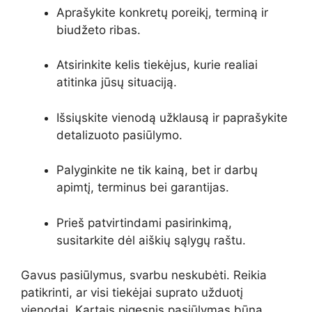
Aprašykite konkretų poreikį, terminą ir
biudžeto ribas.
Atsirinkite kelis tiekėjus, kurie realiai
atitinka jūsų situaciją.
Išsiųskite vienodą užklausą ir paprašykite
detalizuoto pasiūlymo.
Palyginkite ne tik kainą, bet ir darbų
apimtį, terminus bei garantijas.
Prieš patvirtindami pasirinkimą,
susitarkite dėl aiškių sąlygų raštu.
Gavus pasiūlymus, svarbu neskubėti. Reikia
patikrinti, ar visi tiekėjai suprato užduotį
vienodai. Kartais pigesnis pasiūlymas būna