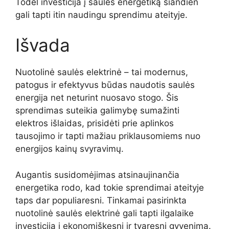
Todėl investicija į saulės energetiką šiandien
gali tapti itin naudingu sprendimu ateityje.
Išvada
Nuotolinė saulės elektrinė – tai modernus,
patogus ir efektyvus būdas naudotis saulės
energija net neturint nuosavo stogo. Šis
sprendimas suteikia galimybę sumažinti
elektros išlaidas, prisidėti prie aplinkos
tausojimo ir tapti mažiau priklausomiems nuo
energijos kainų svyravimų.
Augantis susidomėjimas atsinaujinančia
energetika rodo, kad tokie sprendimai ateityje
taps dar populiaresni. Tinkamai pasirinkta
nuotolinė saulės elektrinė gali tapti ilgalaike
investicija į ekonomiškesnį ir tvaresnį gyvenimą.