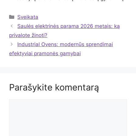
Kategorijos
Sveikata
Saulės elektrinės parama 2026 metais: ką
privalote žinoti?
Industrial Ovens: modernūs sprendimai
efektyviai pramonės gamybai
Parašykite komentarą
Komentaras