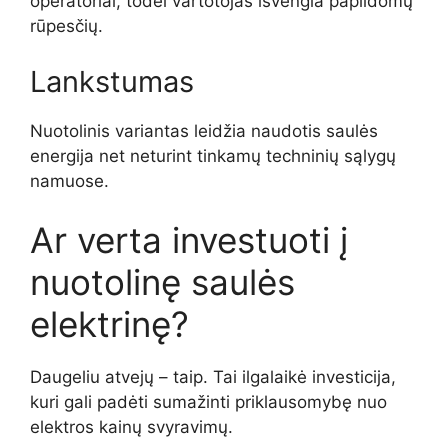
operatoriai, todėl vartotojas išvengia papildomų
rūpesčių.
Lankstumas
Nuotolinis variantas leidžia naudotis saulės
energija net neturint tinkamų techninių sąlygų
namuose.
Ar verta investuoti į
nuotolinę saulės
elektrinę?
Daugeliu atvejų – taip. Tai ilgalaikė investicija,
kuri gali padėti sumažinti priklausomybę nuo
elektros kainų svyravimų.