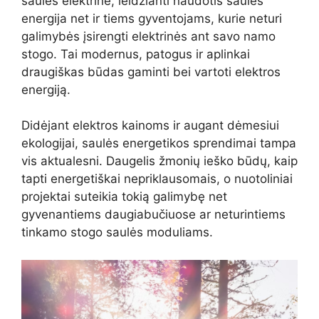
saulės elektrinė, leidžianti naudotis saulės
energija net ir tiems gyventojams, kurie neturi
galimybės įsirengti elektrinės ant savo namo
stogo. Tai modernus, patogus ir aplinkai
draugiškas būdas gaminti bei vartoti elektros
energiją.
Didėjant elektros kainoms ir augant dėmesiui
ekologijai, saulės energetikos sprendimai tampa
vis aktualesni. Daugelis žmonių ieško būdų, kaip
tapti energetiškai nepriklausomais, o nuotoliniai
projektai suteikia tokią galimybę net
gyvenantiems daugiabučiuose ar neturintiems
tinkamo stogo saulės moduliams.