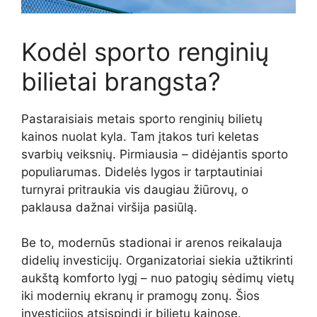
Kodėl sporto renginių
bilietai brangsta?
Pastaraisiais metais sporto renginių bilietų
kainos nuolat kyla. Tam įtakos turi keletas
svarbių veiksnių. Pirmiausia – didėjantis sporto
populiarumas. Didelės lygos ir tarptautiniai
turnyrai pritraukia vis daugiau žiūrovų, o
paklausa dažnai viršija pasiūlą.
Be to, modernūs stadionai ir arenos reikalauja
didelių investicijų. Organizatoriai siekia užtikrinti
aukštą komforto lygį – nuo patogių sėdimų vietų
iki modernių ekranų ir pramogų zonų. Šios
investicijos atsispindi ir bilietų kainose.