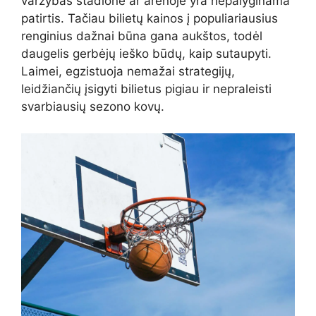
varžybas stadione ar arenoje yra nepalyginama
patirtis. Tačiau bilietų kainos į populiariausius
renginius dažnai būna gana aukštos, todėl
daugelis gerbėjų ieško būdų, kaip sutaupyti.
Laimei, egzistuoja nemažai strategijų,
leidžiančių įsigyti bilietus pigiau ir nepraleisti
svarbiausių sezono kovų.