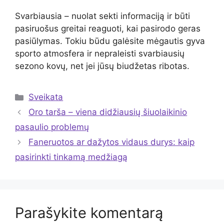
Svarbiausia – nuolat sekti informaciją ir būti
pasiruošus greitai reaguoti, kai pasirodo geras
pasiūlymas. Tokiu būdu galėsite mėgautis gyva
sporto atmosfera ir nepraleisti svarbiausių
sezono kovų, net jei jūsų biudžetas ribotas.
Kategorijos
Sveikata
Oro tarša – viena didžiausių šiuolaikinio
pasaulio problemų
Faneruotos ar dažytos vidaus durys: kaip
pasirinkti tinkamą medžiagą
Parašykite komentarą