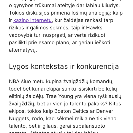
o gynybos trūkumai ateityje dar labiau kliudys.
Tokios diskusijos primena lošimų analogiją: kaip
ir
kazino internetu
, kur žaidėjas renkasi tarp
rizikos ir galimos sėkmės, taip ir Hawks
vadovybė turi nuspręsti, ar verta rizikuoti
pasilikti prie esamo plano, ar geriau ieškoti
alternatyvų.
Lygos kontekstas ir konkurencija
NBA šiuo metu kupina žvaigždžių komandų,
todėl bet kuriai ekipai sunku išsiskirti be kelių
elitinių žaidėjų. Trae Young yra viena ryškiausių
žvaigždžių, bet ar vien jo talento pakaks? Kitos
ekipos, tokios kaip Boston Celtics ar Denver
Nuggets, rodo, kad sėkmei reikia ne tik vieno
talento, bet ir gilaus, gerai subalansuoto