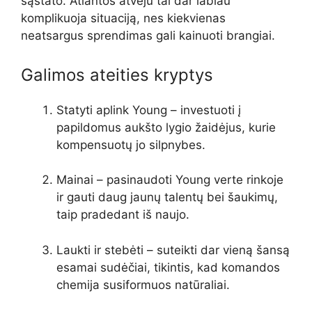
sąstato. Atlantos atveju tai dar labiau
komplikuoja situaciją, nes kiekvienas
neatsargus sprendimas gali kainuoti brangiai.
Galimos ateities kryptys
Statyti aplink Young – investuoti į
papildomus aukšto lygio žaidėjus, kurie
kompensuotų jo silpnybes.
Mainai – pasinaudoti Young verte rinkoje
ir gauti daug jaunų talentų bei šaukimų,
taip pradedant iš naujo.
Laukti ir stebėti – suteikti dar vieną šansą
esamai sudėčiai, tikintis, kad komandos
chemija susiformuos natūraliai.