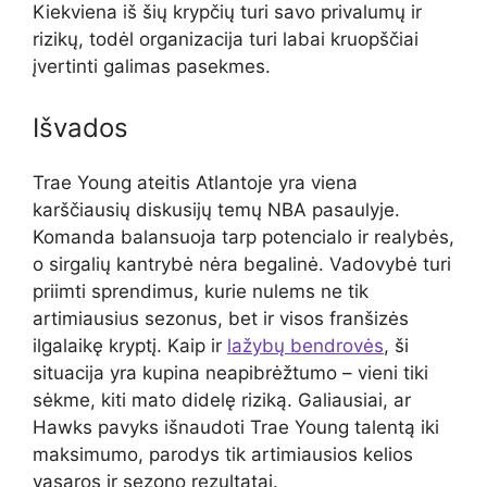
Kiekviena iš šių krypčių turi savo privalumų ir
rizikų, todėl organizacija turi labai kruopščiai
įvertinti galimas pasekmes.
Išvados
Trae Young ateitis Atlantoje yra viena
karščiausių diskusijų temų NBA pasaulyje.
Komanda balansuoja tarp potencialo ir realybės,
o sirgalių kantrybė nėra begalinė. Vadovybė turi
priimti sprendimus, kurie nulems ne tik
artimiausius sezonus, bet ir visos franšizės
ilgalaikę kryptį. Kaip ir
lažybų bendrovės
, ši
situacija yra kupina neapibrėžtumo – vieni tiki
sėkme, kiti mato didelę riziką. Galiausiai, ar
Hawks pavyks išnaudoti Trae Young talentą iki
maksimumo, parodys tik artimiausios kelios
vasaros ir sezono rezultatai.