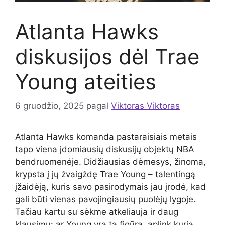
Atlanta Hawks
diskusijos dėl Trae
Young ateities
6 gruodžio, 2025
pagal
Viktoras Viktoras
Atlanta Hawks komanda pastaraisiais metais
tapo viena įdomiausių diskusijų objektų NBA
bendruomenėje. Didžiausias dėmesys, žinoma,
krypsta į jų žvaigždę Trae Young – talentingą
įžaidėją, kuris savo pasirodymais jau įrodė, kad
gali būti vienas pavojingiausių puolėjų lygoje.
Tačiau kartu su sėkme atkeliauja ir daug
klausimų: ar Young yra ta figūra, aplink kurią