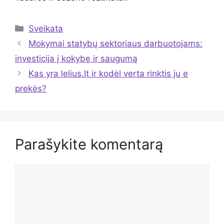
Kategorijos
Sveikata
Mokymai statybų sektoriaus darbuotojams:
investicija į kokybę ir saugumą
Kas yra lelius.lt ir kodėl verta rinktis jų e
prekės?
Parašykite komentarą
Komentaras