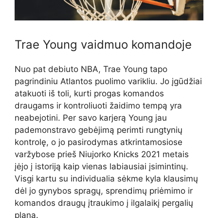
Trae Young vaidmuo komandoje
Nuo pat debiuto NBA, Trae Young tapo
pagrindiniu Atlantos puolimo varikliu. Jo įgūdžiai
atakuoti iš toli, kurti progas komandos
draugams ir kontroliuoti žaidimo tempą yra
neabejotini. Per savo karjerą Young jau
pademonstravo gebėjimą perimti rungtynių
kontrolę, o jo pasirodymas atkrintamosiose
varžybose prieš Niujorko Knicks 2021 metais
įėjo į istoriją kaip vienas labiausiai įsimintinų.
Visgi kartu su individualia sėkme kyla klausimų
dėl jo gynybos spragų, sprendimų priėmimo ir
komandos draugų įtraukimo į ilgalaikį pergalių
planą.