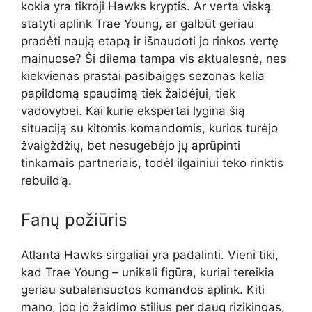
kokia yra tikroji Hawks kryptis. Ar verta viską
statyti aplink Trae Young, ar galbūt geriau
pradėti naują etapą ir išnaudoti jo rinkos vertę
mainuose? Ši dilema tampa vis aktualesnė, nes
kiekvienas prastai pasibaigęs sezonas kelia
papildomą spaudimą tiek žaidėjui, tiek
vadovybei. Kai kurie ekspertai lygina šią
situaciją su kitomis komandomis, kurios turėjo
žvaigždžių, bet nesugebėjo jų aprūpinti
tinkamais partneriais, todėl ilgainiui teko rinktis
rebuild’ą.
Fanų požiūris
Atlanta Hawks sirgaliai yra padalinti. Vieni tiki,
kad Trae Young – unikali figūra, kuriai tereikia
geriau subalansuotos komandos aplink. Kiti
mano, jog jo žaidimo stilius per daug rizikingas,